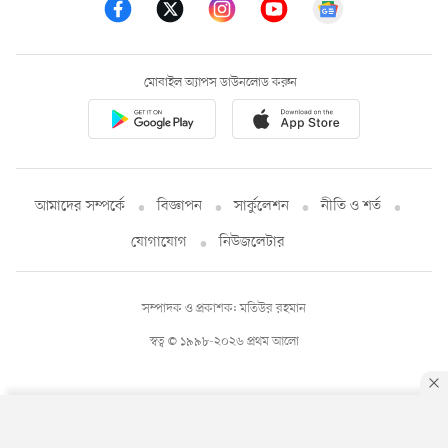
মোবাইল অ্যাপস ডাউনলোড করুন
আমাদের সম্পর্কে
বিজ্ঞাপন
সার্কুলেশন
নীতি ও শর্ত
যোগাযোগ
নিউজলেটার
সম্পাদক ও প্রকাশক: মতিউর রহমান
স্বত্ব © ১৯৯৮-২০২৬ প্রথম আলো