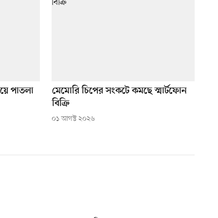
য়ে পাতলা
মেমোরি চিপের সংকটে কমছে স্মার্টফোন
বিক্রি
০১ আগস্ট ২০২৬