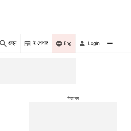
খুঁজুন
ই-পেপার
Login
Eng