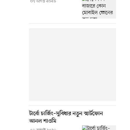
০৭ আগস্ট ২০২৬
টার্বো চার্জিং–সুবিধার নতুন স্মার্টফোন
আনল শাওমি