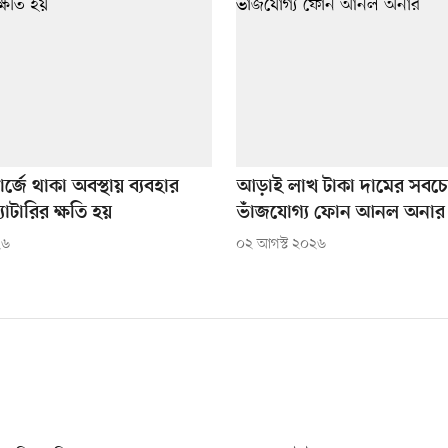
চার্জে থাকা অবস্থায় ব্যবহার
আড়াই লাখ টাকা দামের সবচে
যাটারির ক্ষতি হয়
ভাঁজযোগ্য ফোন আনল অনার
২৬
০২ আগস্ট ২০২৬