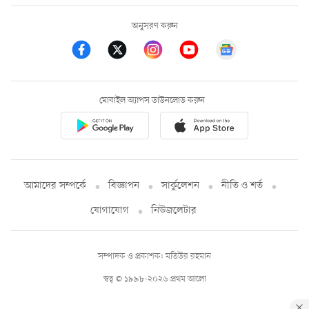
অনুসরণ করুন
মোবাইল অ্যাপস ডাউনলোড করুন
আমাদের সম্পর্কে
বিজ্ঞাপন
সার্কুলেশন
নীতি ও শর্ত
যোগাযোগ
নিউজলেটার
সম্পাদক ও প্রকাশক: মতিউর রহমান
স্বত্ব © ১৯৯৮-২০২৬ প্রথম আলো