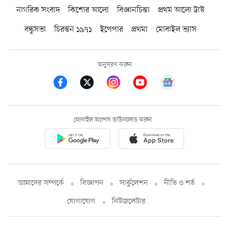
নাগরিক সংবাদ
কিশোর আলো
বিজ্ঞানচিন্তা
প্রথম আলো ট্রাস্ট
বন্ধুসভা
চিরন্তন ১৯৭১
ইপেপার
প্রথমা
মোবাইল ভ্যাস
অনুসরণ করুন
মোবাইল অ্যাপস ডাউনলোড করুন
আমাদের সম্পর্কে
বিজ্ঞাপন
সার্কুলেশন
নীতি ও শর্ত
যোগাযোগ
নিউজলেটার