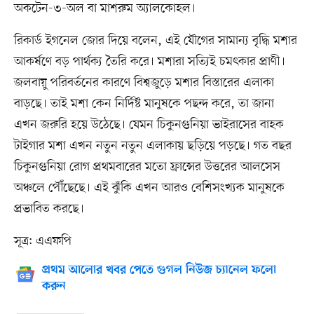
অকটেন-৩-অল বা মাশরুম অ্যালকোহল।
রিকার্ড ইগনেল জোর দিয়ে বলেন, এই যৌগের সামান্য বৃদ্ধি মশার
আকর্ষণে বড় পার্থক্য তৈরি করে। মশারা সত্যিই চমৎকার প্রাণী।
জলবায়ু পরিবর্তনের কারণে বিশ্বজুড়ে মশার বিস্তারের এলাকা
বাড়ছে। তাই মশা কেন নির্দিষ্ট মানুষকে পছন্দ করে, তা জানা
এখন জরুরি হয়ে উঠেছে। যেমন চিকুনগুনিয়া ভাইরাসের বাহক
টাইগার মশা এখন নতুন নতুন এলাকায় ছড়িয়ে পড়ছে। গত বছর
চিকুনগুনিয়া রোগ প্রথমবারের মতো ফ্রান্সের উত্তরের আলসেস
অঞ্চলে পৌঁছেছে। এই ঝুঁকি এখন আরও বেশিসংখ্যক মানুষকে
প্রভাবিত করছে।
সূত্র: এএফপি
প্রথম আলোর খবর পেতে গুগল নিউজ চ্যানেল ফলো
করুন