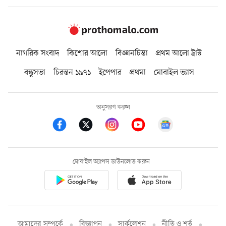
নাগরিক সংবাদ
কিশোর আলো
বিজ্ঞানচিন্তা
প্রথম আলো ট্রাস্ট
বন্ধুসভা
চিরন্তন ১৯৭১
ইপেপার
প্রথমা
মোবাইল ভ্যাস
অনুসরণ করুন
মোবাইল অ্যাপস ডাউনলোড করুন
আমাদের সম্পর্কে
বিজ্ঞাপন
সার্কুলেশন
নীতি ও শর্ত