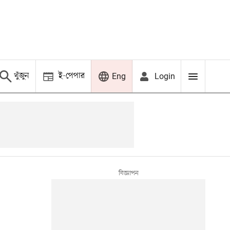
খুঁজুন
ই-পেপার
Login
Eng