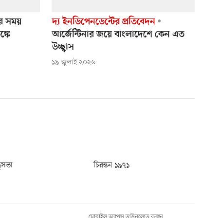
খার সময়
দ্য ইনডিপেনডেন্টের প্রতিবেদন
্কে
আর্জেন্টিনার জয়ে বাংলাদেশে কেন এত
উচ্ছ্বাস
১৯ জুলাই ২০২৬
ধুসভা
চিরন্তন ১৯৭১
মোবাইল অ্যাপস ডাউনলোড করুন