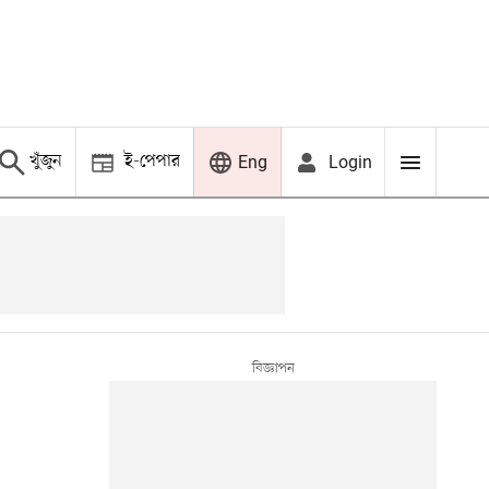
খুঁজুন
ই-পেপার
Login
Eng