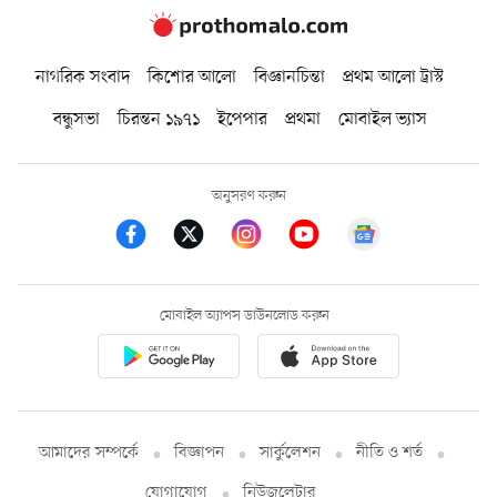
নাগরিক সংবাদ
কিশোর আলো
বিজ্ঞানচিন্তা
প্রথম আলো ট্রাস্ট
বন্ধুসভা
চিরন্তন ১৯৭১
ইপেপার
প্রথমা
মোবাইল ভ্যাস
অনুসরণ করুন
মোবাইল অ্যাপস ডাউনলোড করুন
আমাদের সম্পর্কে
বিজ্ঞাপন
সার্কুলেশন
নীতি ও শর্ত
যোগাযোগ
নিউজলেটার