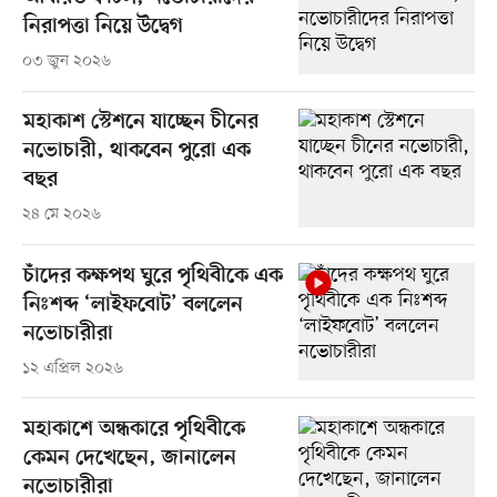
নিরাপত্তা নিয়ে উদ্বেগ
০৩ জুন ২০২৬
মহাকাশ স্টেশনে যাচ্ছেন চীনের
নভোচারী, থাকবেন পুরো এক
বছর
২৪ মে ২০২৬
চাঁদের কক্ষপথ ঘুরে পৃথিবীকে এক
নিঃশব্দ ‘লাইফবোট’ বললেন
নভোচারীরা
১২ এপ্রিল ২০২৬
মহাকাশে অন্ধকারে পৃথিবীকে
কেমন দেখেছেন, জানালেন
নভোচারীরা