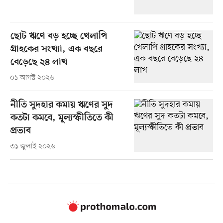
ছোট ঋণে বড় হচ্ছে খেলাপি
গ্রাহকের সংখ্যা, এক বছরে
বেড়েছে ২৪ লাখ
০১ আগস্ট ২০২৬
নীতি সুদহার কমায় ঋণের সুদ
কতটা কমবে, মূল্যস্ফীতিতে কী
প্রভাব
৩১ জুলাই ২০২৬