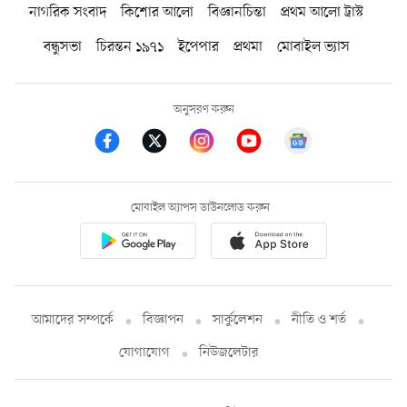
নাগরিক সংবাদ
কিশোর আলো
বিজ্ঞানচিন্তা
প্রথম আলো ট্রাস্ট
বন্ধুসভা
চিরন্তন ১৯৭১
ইপেপার
প্রথমা
মোবাইল ভ্যাস
অনুসরণ করুন
মোবাইল অ্যাপস ডাউনলোড করুন
আমাদের সম্পর্কে
বিজ্ঞাপন
সার্কুলেশন
নীতি ও শর্ত
যোগাযোগ
নিউজলেটার