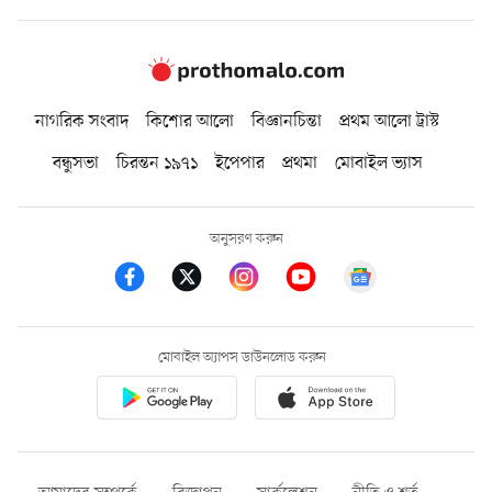
নাগরিক সংবাদ
কিশোর আলো
বিজ্ঞানচিন্তা
প্রথম আলো ট্রাস্ট
বন্ধুসভা
চিরন্তন ১৯৭১
ইপেপার
প্রথমা
মোবাইল ভ্যাস
অনুসরণ করুন
মোবাইল অ্যাপস ডাউনলোড করুন