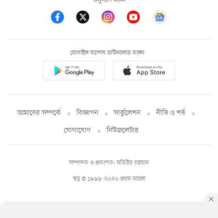
অনুসরণ করুন
মোবাইল অ্যাপস ডাউনলোড করুন
আমাদের সম্পর্কে
বিজ্ঞাপন
সার্কুলেশন
নীতি ও শর্ত
যোগাযোগ
নিউজলেটার
সম্পাদক ও প্রকাশক: মতিউর রহমান
স্বত্ব © ১৯৯৮-২০২৬ প্রথম আলো