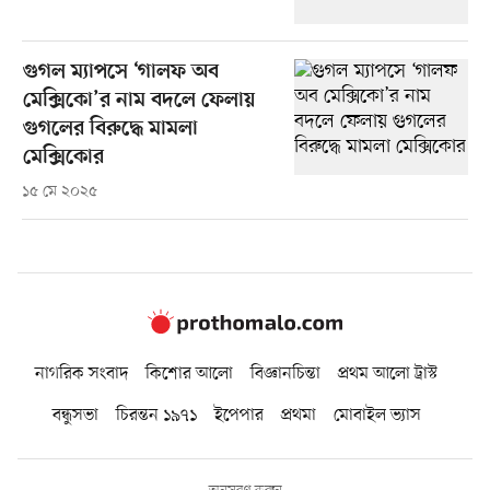
গুগল ম্যাপসে ‘গালফ অব
মেক্সিকো’র নাম বদলে ফেলায়
গুগলের বিরুদ্ধে মামলা
মেক্সিকোর
১৫ মে ২০২৫
নাগরিক সংবাদ
কিশোর আলো
বিজ্ঞানচিন্তা
প্রথম আলো ট্রাস্ট
বন্ধুসভা
চিরন্তন ১৯৭১
ইপেপার
প্রথমা
মোবাইল ভ্যাস