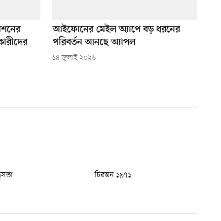
মেশনের
আইফোনের মেইল অ্যাপে বড় ধরনের
কারীদের
পরিবর্তন আনছে অ্যাপল
১৪ জুলাই ২০২৬
ধুসভা
চিরন্তন ১৯৭১