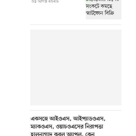
০১ আগস্ট ২০২৬
একসঙ্গে আইওএস, আইপ্যাডওএস,
ম্যাকওএস, ওয়াচওএসের নিরাপত্তা
হালনাগাদ করল অ্যাপল, কেন