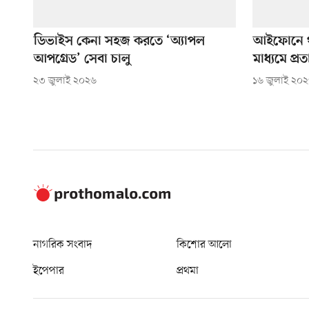
ডিভাইস কেনা সহজ করতে ‘অ্যাপল
আইফোনে থ
আপগ্রেড’ সেবা চালু
মাধ্যমে প্র
২৩ জুলাই ২০২৬
১৬ জুলাই ২০
নাগরিক সংবাদ
কিশোর আলো
ইপেপার
প্রথমা