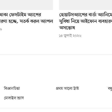
াকা ফেসটাইম অ্যাপের
হোয়াটসঅ্যাপের বার্তা অ্যানি
তারণা হচ্ছে, সতর্ক করল অ্যাপল
সুবিধা নিয়ে আইফোন ব্যবহার
অসন্তোষ
২৬
১৫ জুলাই ২০২৬
বিজ্ঞানচিন্তা
প্রথম আলো ট্রাস্ট
বন্
মোবাইল ভ্যাস