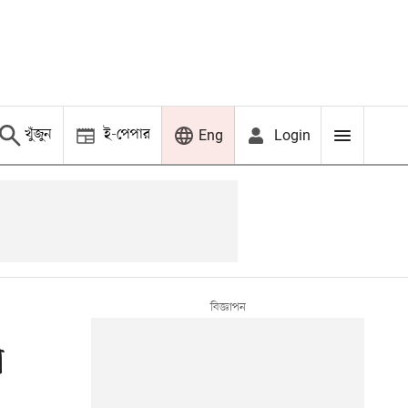
খুঁজুন
ই-পেপার
Login
Eng
া