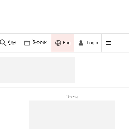
খুঁজুন
ই-পেপার
Login
Eng