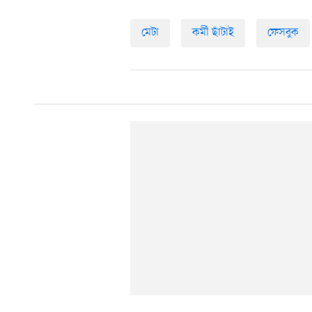
মেটা
কর্মী ছাঁটাই
ফেসবুক