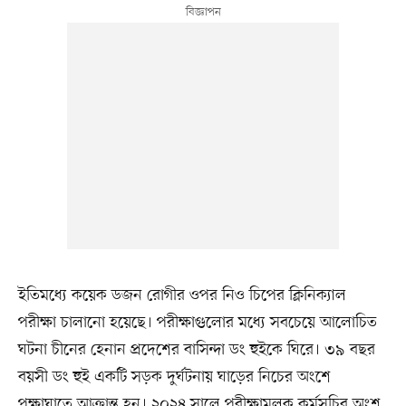
ইতিমধ্যে কয়েক ডজন রোগীর ওপর নিও চিপের ক্লিনিক্যাল
পরীক্ষা চালানো হয়েছে। পরীক্ষাগুলোর মধ্যে সবচেয়ে আলোচিত
ঘটনা চীনের হেনান প্রদেশের বাসিন্দা ডং হুইকে ঘিরে। ৩৯ বছর
বয়সী ডং হুই একটি সড়ক দুর্ঘটনায় ঘাড়ের নিচের অংশে
পক্ষাঘাতে আক্রান্ত হন। ২০২৪ সালে পরীক্ষামূলক কর্মসূচির অংশ