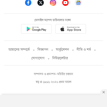
মোবাইল অ্যাপস ডাউনলোড করুন
আমাদের সম্পর্কে
বিজ্ঞাপন
সার্কুলেশন
নীতি ও শর্ত
যোগাযোগ
নিউজলেটার
সম্পাদক ও প্রকাশক: মতিউর রহমান
স্বত্ব © ১৯৯৮-২০২৬ প্রথম আলো