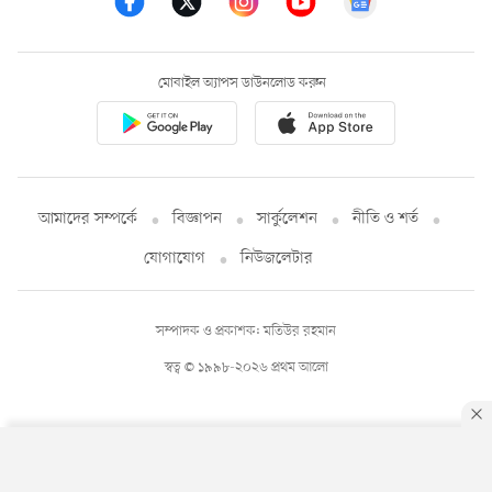
মোবাইল অ্যাপস ডাউনলোড করুন
আমাদের সম্পর্কে
বিজ্ঞাপন
সার্কুলেশন
নীতি ও শর্ত
যোগাযোগ
নিউজলেটার
সম্পাদক ও প্রকাশক: মতিউর রহমান
স্বত্ব © ১৯৯৮-২০২৬ প্রথম আলো
By using this site, you agree to our
Privacy Policy
.
OK