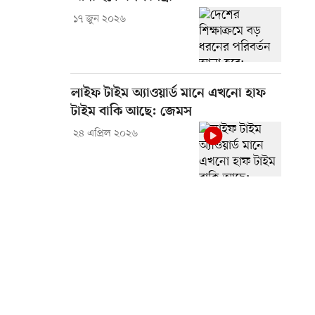
১৭ জুন ২০২৬
লাইফ টাইম অ্যাওয়ার্ড মানে এখনো হাফ
টাইম বাকি আছে: জেমস
২৪ এপ্রিল ২০২৬