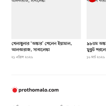
খেলাধুলার ‘অস্কার’ পেলেন ইয়ামাল,
৯৮তম অস্ক
আলকারাজ, সাবালেঙ্কা
মুকুট পরল
২১ এপ্রিল ২০২৬
১৬ মার্চ ২০২৬