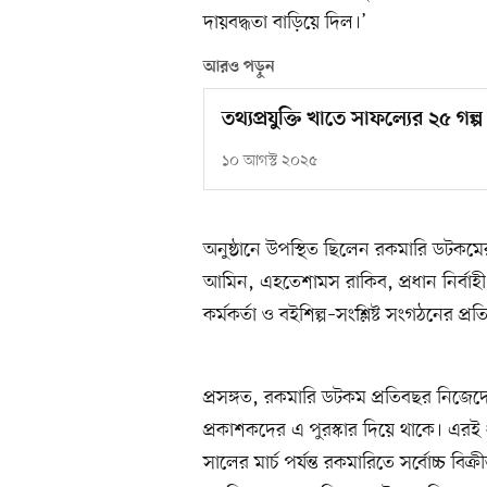
দায়বদ্ধতা বাড়িয়ে দিল।’
আরও পড়ুন
তথ্যপ্রযুক্তি খাতে সাফল্যের ২৫ গল
১০ আগস্ট ২০২৫
অনুষ্ঠানে উপস্থিত ছিলেন রকমারি ডটকমে
আমিন, এহতেশামস রাকিব, প্রধান নির্বাহী ক
কর্মকর্তা ও বইশিল্প–সংশ্লিষ্ট সংগঠনের প্রত
প্রসঙ্গত, রকমারি ডটকম প্রতিবছর নিজেদে
প্রকাশকদের এ পুরস্কার দিয়ে থাকে। এর
সালের মার্চ পর্যন্ত রকমারিতে সর্বোচ্চ ব