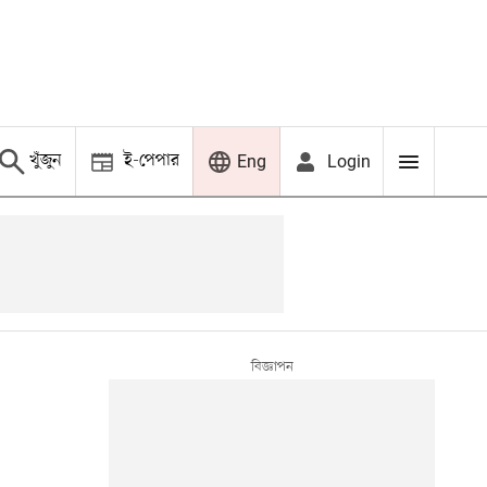
খুঁজুন
ই-পেপার
Login
Eng