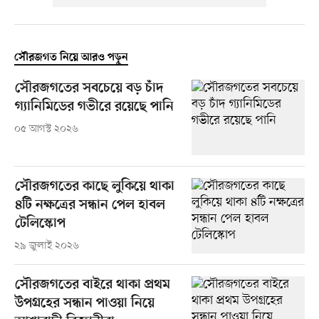
সৌরজগত নিয়ে আরও পড়ুন
সৌরজগতের সবচেয়ে বড় চাঁদ
গ্যানিমিডের গভীরে রয়েছে পানি
০৫ আগস্ট ২০২৬
সৌরজগতের কাছে লুকিয়ে থাকা
৪টি নক্ষত্রের সন্ধান পেল হাবল
টেলিস্কোপ
২৯ জুলাই ২০২৬
সৌরজগতের বাইরে থাকা প্রথম
উপগ্রহের সন্ধান পাওয়া নিয়ে