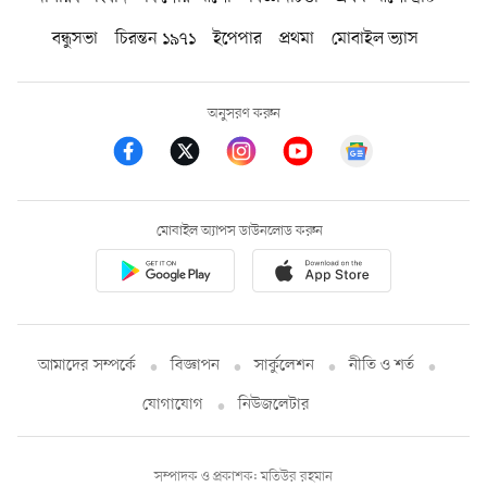
বন্ধুসভা
চিরন্তন ১৯৭১
ইপেপার
প্রথমা
মোবাইল ভ্যাস
অনুসরণ করুন
মোবাইল অ্যাপস ডাউনলোড করুন
আমাদের সম্পর্কে
বিজ্ঞাপন
সার্কুলেশন
নীতি ও শর্ত
যোগাযোগ
নিউজলেটার
সম্পাদক ও প্রকাশক: মতিউর রহমান