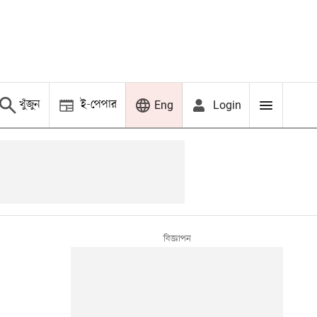
খুঁজুন
ই-পেপার
Login
Eng