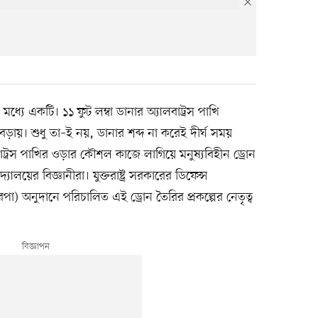
র মধ্যে একটি। ১১ ফুট লম্বা ডানার অ্যালবাট্রস পাখি
ড়ায়। শুধু তা–ই নয়, ডানার শব্দ না করেই দীর্ঘ সময়
বাট্রস পাখির ওড়ার কৌশল কাজে লাগিয়ে মনুষ্যবিহীন ড্রোন
দ্যালয়ের বিজ্ঞানীরা। যুক্তরাষ্ট্র সরকারের ডিফেন্স
ডারপা) অনুদানে পরিচালিত এই ড্রোন তৈরির প্রকল্পের নেতৃত্ব