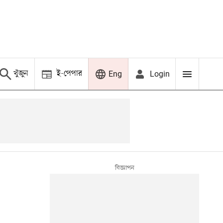
খুঁজুন
ই-পেপার
Login
Eng