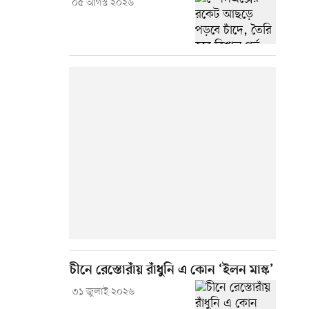
০৫ আগস্ট ২০২৬
চীনে রেস্তোরাঁয় রাঁধুনি এ কোন ‘ইলন মাস্ক’
৩১ জুলাই ২০২৬