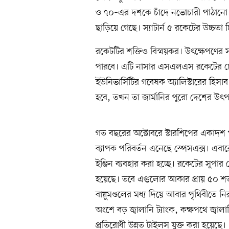
ও ৭০–এর দশকে চাঁদে নভোচারী পাঠানো বি
ছাড়িয়ে গেছে। স্যাটার্ন ৫ রকেটের উচ্চতা
রকেটটির শক্তিও বিস্ময়কর। উৎক্ষেপণের
পারবে। এটি নাসার এসএলএস রকেটের চেয়ে প্
ইউনিভার্সিটির গবেষক অ্যালিস্টারের হিসাব
হবে, তখন তা জার্মানির পুরো দেশের উৎপা
গত বছরের অক্টোবরে স্টারশিপের একাদশ
ব্যাপক পরিবর্তন এনেছে স্পেসএক্স। এবারের
ইঞ্জিন ব্যবহার করা হচ্ছে। রকেটের সুপার
হয়েছে। তবে এগুলোর আকার প্রায় ৫০ শ
বায়ুমণ্ডলের মধ্য দিয়ে আবার পৃথিবীতে ন
অংশে বড় জ্বালানি ট্যাংক, কক্ষপথে জ্বালান
প্রতিরোধী উন্নত টাইলস যুক্ত করা হয়েছে।