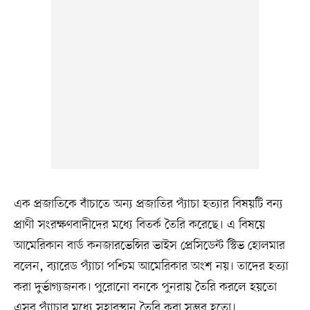
এক প্রজাতিকে বাঁচাতে অন্য প্রজাতির প্যাঁচা হত্যার বিষয়টি বন্য
প্রাণী সংরক্ষণবাদীদের মধ্যে বিতর্ক তৈরি করেছে। এ বিষয়ে
আমেরিকান বার্ড কনজারভেন্সির ভাইস প্রেসিডেন্ট স্টিভ হোলমার
বলেন, ব্যারেড প্যাঁচা পশ্চিম আমেরিকার অংশ নয়। তাদের হত্যা
করা দুর্ভাগ্যজনক। পুরোনো বনকে পুনরায় তৈরি করলে হয়তো
এসব প্যাঁচার মধ্যে সহাবস্থান তৈরি করা সম্ভব হতো।