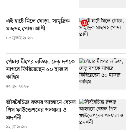
এই হাটে মিলে ঘোড়া, সামুদ্রিক
মাছসহ পোষা প্রাণী
০৫ জুলাই ২০২৬
পেঁচার দ্বীপের লতিফ, দেড় দশকে
সাগরে ফিরিয়েছেন ৫০ হাজার
কাছিম
২২ জুন ২০২৬
জীববৈচিত্র্য রক্ষার আহ্বানে বেঙ্গল
পিস ফাউন্ডেশনের পদযাত্রা ও
প্রদর্শনী
২২ মে ২০২৬