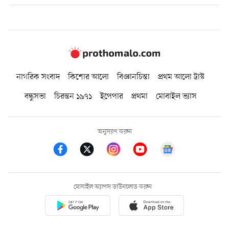
নাগরিক সংবাদ
কিশোর আলো
বিজ্ঞানচিন্তা
প্রথম আলো ট্রাস্ট
বন্ধুসভা
চিরন্তন ১৯৭১
ইপেপার
প্রথমা
মোবাইল ভ্যাস
অনুসরণ করুন
মোবাইল অ্যাপস ডাউনলোড করুন