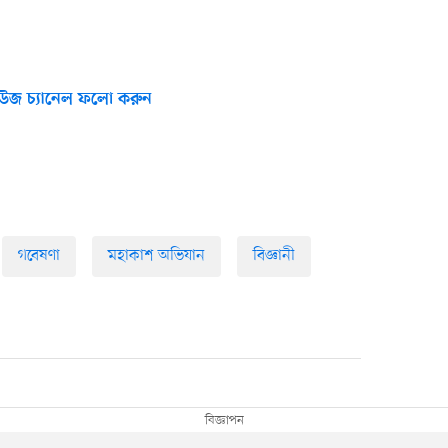
উজ চ্যানেল ফলো করুন
গবেষণা
মহাকাশ অভিযান
বিজ্ঞানী