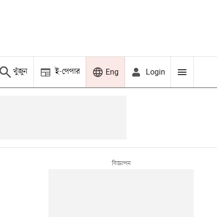
খুঁজুন
ই-পেপার
Login
Eng