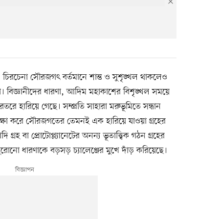
চিরচেনা সৌরজগৎ বর্তমানে শান্ত ও সুশৃঙ্খল থাকলেও
। বিজ্ঞানীদের ধারণা, আদিম মহাকাশের বিশৃঙ্খল সময়ে
তরে হারিয়ে গেছে। সম্প্রতি সাহারা মরুভূমিতে সন্ধান
পরীক্ষা করে সৌরজগতের তেমনই এক হারিয়ে যাওয়া গ্রহের
গ্রহ বা প্রোটোপ্ল্যানেটের অনন্য ভূতাত্ত্বিক গঠন গ্রহের
 পুরোনো ধারণাকে বড়সড় চ্যালেঞ্জের মুখে দাঁড় করিয়েছে।