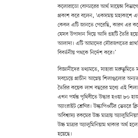
কলোরাডো বোল্ডারের আর্থ সায়েন্স বিভাগ
প্রকাশ করে বলেন, ‘একসময় মহাকাশে এত ব
কেবল এটি জানতে পেরেছি, কারণ এর কয়ে
যেসব উপাদান দিয়ে আদি গ্রহটি তৈরি হয়েছি
আলাদা। এটি আমাদের সৌরজগতের প্রাথমিক 
বিবর্তনীয় পথকে নির্দেশ করে।’
বিজ্ঞানীদের তথ্যমতে, সাহারা মরুভূমিতে
সবচেয়ে প্রাচীন আগ্নেয় শিলাগুলোর অ
তৈরির কয়েক লাখ বছরের মধ্যে এই শিলা গ
এখন পর্যন্ত পৃথিবীতে উদ্ধার হওয়া ৮০ হাজা
অ্যাংরাইট শ্রেণির। উল্কাপিণ্ডটির ভেতরে ক
অবিশ্বাস্য রকমের উচ্চ মাত্রায় অ্যালুমি
উচ্চ মাত্রার অ্যালুমিনিয়াম থাকার অর্থ 
হয়েছে।