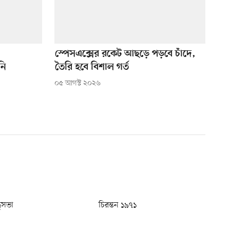
স্পেসএক্সের রকেট আছড়ে পড়বে চাঁদে,
নি
তৈরি হবে বিশাল গর্ত
০৫ আগস্ট ২০২৬
ধুসভা
চিরন্তন ১৯৭১