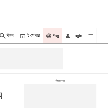
খুঁজুন
ই-পেপার
Login
Eng
ন