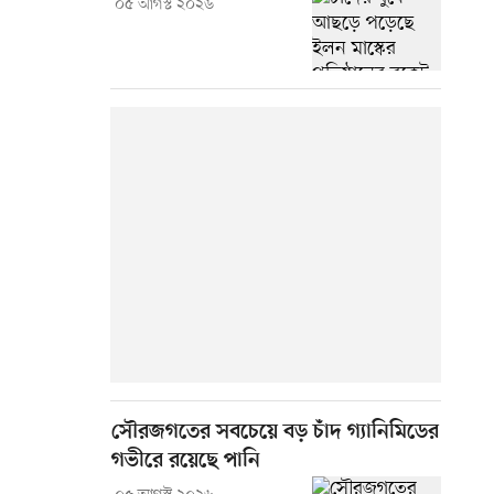
০৫ আগস্ট ২০২৬
সৌরজগতের সবচেয়ে বড় চাঁদ গ্যানিমিডের
গভীরে রয়েছে পানি