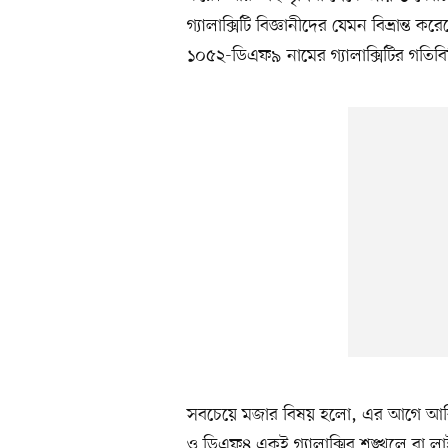
গ্যালাক্সিটি বিজ্ঞানীদের যেমন বিভ্রান্
১০৫২-ডিএফ৯ নামের গ্যালাক্সিটির গতিবিধি ড
সবচেয়ে মজার বিষয় হলো, এর আগে আবিষ্কৃত 
ও ডিএফ৪ একই গ্যালাক্সির শৃঙ্খলে বা ল