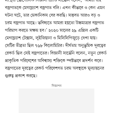
সংস্থার ভৌগোলিক বিজ্ঞানী র‍্যান্ডি সার্ভেনি বলেন, ‘আমরা এই
বজ্রপাতকে মেগাফ্ল্যাশ বজ্রপাত বলি। এখন কীভাবে ও কেন এমন
ঘটনা ঘটে, তার মেকানিকস বের করছি। সম্ভবত আরও বড় ও
চরম বজ্রপাত আছে। ভবিষ্যতে আমরা হয়তো উচ্চমাত্রার বজ্রপাত
পরিমাপ করতে সক্ষম হব।’ ২০২০ সালের ২৯ এপ্রিল একটি
মেগাফ্ল্যাশ টেক্সাস, লুইজিয়ানা ও মিসিসিপিজুড়ে দেখা যায়।
সেটির তীব্রতা ছিল ৭৬৮ কিলোমিটার। দীর্ঘতম অনুভূমিক দূরত্বের
রেকর্ড ছিল সেই বজ্রপাতের। বিজ্ঞানী সার্ভেনি বলেন, নতুন রেকর্ড
প্রাকৃতিক পরিবেশের অবিশ্বাস্য শক্তিকে স্পষ্টভাবে প্রদর্শন করে।
বজ্রপাতের দূরত্বের রেকর্ড পরিবেশগত চরম অবস্থাকে মূল্যায়নের
গুরুত্ব প্রকাশ করছে।