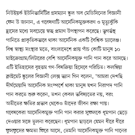
নিউইয়র্ক ইউনিভার্সিটির গ্রসম্যান স্কুল অব মেডিসিনের বিজ্ঞানী
ফেন উ জানান, এ গবেষণাটি আর্সেনিকমুক্তকরণ ও মৃত্যুঝুঁকি
হ্রাসের মধ্যে সবচেয়ে স্বচ্ছ প্রমাণ উপস্থাপন করেছে। ভূগর্ভস্থ
পানিতে প্রাকৃতিকভাবে থাকা আর্সেনিক একটি বৈশ্বিক চ্যালেঞ্জ।
বিশ্ব স্বাস্থ্য সংস্থার মতে, বাংলাদেশে প্রায় পাঁচ কোটি মানুষ ১০
মাইক্রোগ্রাম/লিটারের বেশি আর্সেনিকযুক্ত পানি পান করে আসছে।
এটি ইতিহাসের বৃহত্তম গণ-বিষক্রিয়া হিসেবে পরিচিত। কলম্বিয়া
ক্লাইমেট স্কুলের বিজ্ঞানী লেক্স ভ্যান গিন বলেন, ‘আমরা দেখছি
দীর্ঘমেয়াদি আর্সেনিক সংস্পর্শে থাকা মানুষ যখন নিরাপদ পানি
পান করতে শুরু করেন, তখন কেবল ভবিষ্যতের নয়, বরং
অতীতের ক্ষতির প্রভাব থেকেও তাঁদের জীবন রক্ষা পায়।
গবেষকেরা আর্সেনিকমুক্ত পানি পান করার সুফলকে ধূমপান ছেড়ে
দেওয়ার সঙ্গে তুলনা করেছেন। ধূমপান ছাড়লে যেমন ধীরে ধীরে
ফুসফুসের ক্ষমতা ফিরে আসে, তেমনি আর্সেনিকমুক্ত পানি পানের