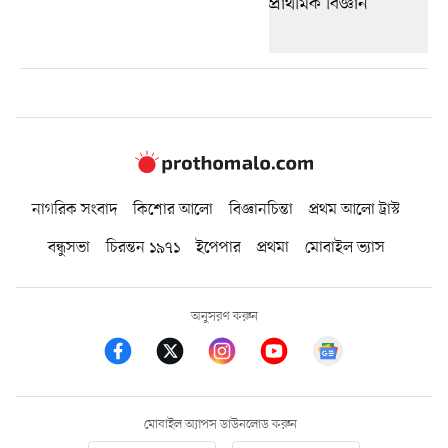
নাগরিক সংবাদ
কিশোর আলো
বিজ্ঞানচিন্তা
প্রথম আলো ট্রাস্ট
বন্ধুসভা
চিরন্তন ১৯৭১
ইপেপার
প্রথমা
মোবাইল ভ্যাস
অনুসরণ করুন
মোবাইল অ্যাপস ডাউনলোড করুন