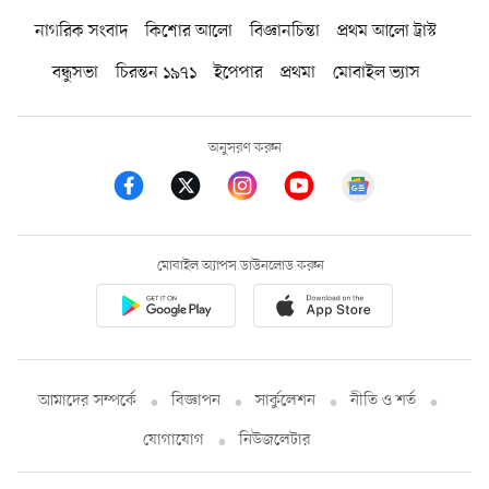
নাগরিক সংবাদ
কিশোর আলো
বিজ্ঞানচিন্তা
প্রথম আলো ট্রাস্ট
বন্ধুসভা
চিরন্তন ১৯৭১
ইপেপার
প্রথমা
মোবাইল ভ্যাস
অনুসরণ করুন
মোবাইল অ্যাপস ডাউনলোড করুন
আমাদের সম্পর্কে
বিজ্ঞাপন
সার্কুলেশন
নীতি ও শর্ত
যোগাযোগ
নিউজলেটার