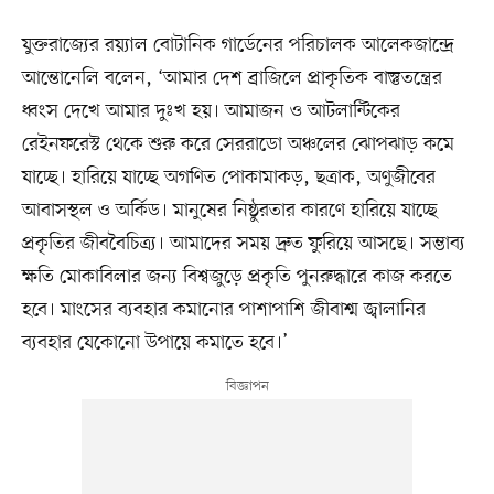
যুক্তরাজ্যের রয়্যাল বোটানিক গার্ডেনের পরিচালক আলেকজান্দ্রে
আন্তোনেলি বলেন, ‘আমার দেশ ব্রাজিলে প্রাকৃতিক বাস্তুতন্ত্রের
ধ্বংস দেখে আমার দুঃখ হয়। আমাজন ও আটলান্টিকের
রেইনফরেস্ট থেকে শুরু করে সেররাডো অঞ্চলের ঝোপঝাড় কমে
যাচ্ছে। হারিয়ে যাচ্ছে অগণিত পোকামাকড়, ছত্রাক, অণুজীবের
আবাসস্থল ও অর্কিড। মানুষের নিষ্ঠুরতার কারণে হারিয়ে যাচ্ছে
প্রকৃতির জীববৈচিত্র্য। আমাদের সময় দ্রুত ফুরিয়ে আসছে। সম্ভাব্য
ক্ষতি মোকাবিলার জন্য বিশ্বজুড়ে প্রকৃতি পুনরুদ্ধারে কাজ করতে
হবে। মাংসের ব্যবহার কমানোর পাশাপাশি জীবাশ্ম জ্বালানির
ব্যবহার যেকোনো উপায়ে কমাতে হবে।’