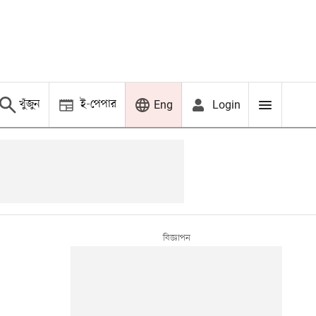
খুঁজুন
ই-পেপার
Login
Eng