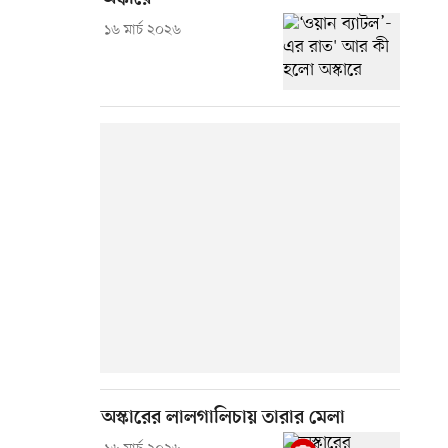
১৬ মার্চ ২০২৬
অস্কারের লালগালিচায় তারার মেলা