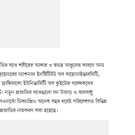
তির ব্যাঙ শরীরের আকার ও স্বতন্ত্র আঙুলের কারণে অন্য
কুয়েডরের ন্যাশনাল ইনস্টিটিউট অব বায়োডাইভারসিটি,
ন ফ্রান্সিসকো ইউনিভার্সিটি অব কুইটোর গবেষকদের
ি। নতুন প্রজাতির ব্যাঙগুলো বন উজাড় ও জলবায়ু
িওনার্দো ডিক্যাপ্রিও অনেক বছর ধরেই পরিবেশগত বিভিন্ন
ুন প্রজাতির নামকরণ করা হয়েছে।