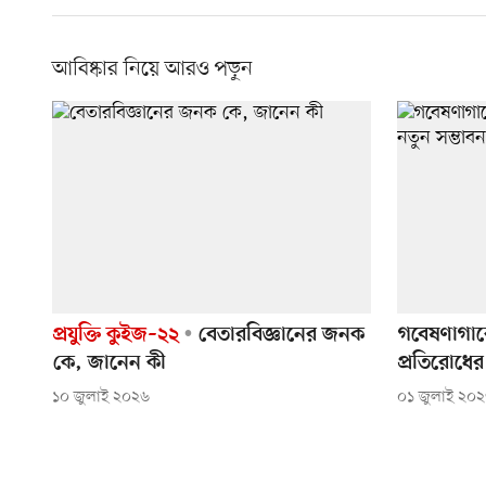
আবিষ্কার নিয়ে আরও পড়ুন
প্রযুক্তি কুইজ–২২
বেতারবিজ্ঞানের জনক
গবেষণাগারে
কে, জানেন কী
প্রতিরোধের
১০ জুলাই ২০২৬
০১ জুলাই ২০