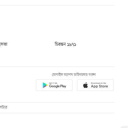
ধুসভা
চিরন্তন ১৯৭১
মোবাইল অ্যাপস ডাউনলোড করুন
েটার