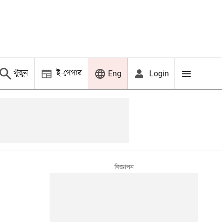
খুঁজুন
ই-পেপার
Login
Eng