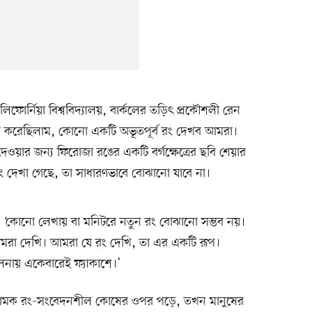
যালিফোর্নিয়া বিশ্ববিদ্যালয়, বার্কলের তড়িৎ প্রকৌশলী রেন
া করেছিলাম, কোনো একটি অভূতপূর্ব রং দেখব আমরা।
 দেওয়ার জন্য ফিরোজা রঙের একটি বর্গক্ষেত্রের ছবি শেয়ার
ং দেখা গেছে, তা সাধারণভাবে বোঝানো যাবে না।
ছেন, ‘কোনো লেখায় বা মনিটরে নতুন রং বোঝানো সম্ভব নয়।
আমরা দেখি। আমরা যে রং দেখি, তা এর একটি রূপ।
লনায় একেবারেই ফ্যাকাশে।’
ামক রং-সংবেদনশীল কোষের ওপর পড়ে, তখন মানুষের