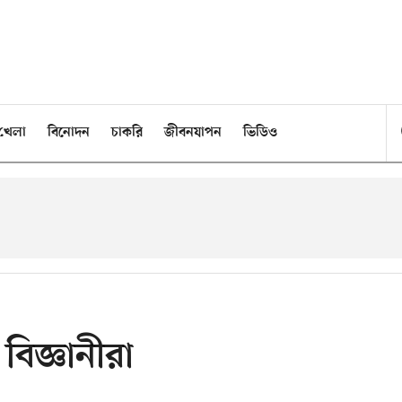
খেলা
বিনোদন
চাকরি
জীবনযাপন
ভিডিও
বিজ্ঞানীরা