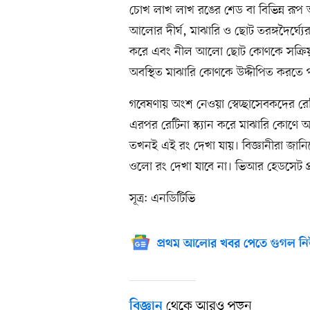
চোখ লাখ লাখ রঙের শেড বা বিভিন্ন রূ
আলোর দীর্ঘ, মাঝারি ও ছোট তরঙ্গদৈর্ঘ্
করে এবং নীল আলো ছোট কোণকে সক্রিয়
অবস্থিত মাঝারি কোণকে উদ্দীপিত করতে 
গবেষণায় অংশ নেওয়া স্বেচ্ছাসেবকদের রেটি
এরপর রেটিনা স্ক্যান করে মাঝারি কোণ
তখনই এই রং দেখা যায়। বিজ্ঞানীরা জানিয়
ওলো রং দেখা যাবে না। ভিআর হেডসেট প্
সূত্র: এনডিটিভি
প্রথম আলোর খবর পেতে গুগল নি
থেকে আরও পড়ুন
বিজ্ঞান