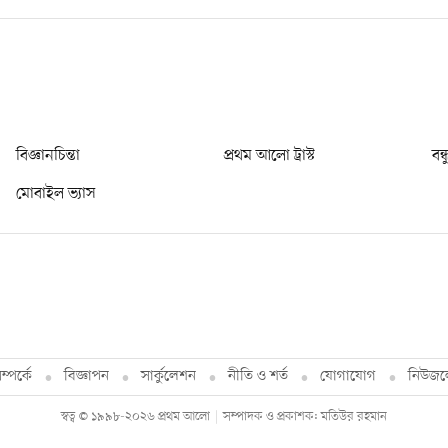
বিজ্ঞানচিন্তা
প্রথম আলো ট্রাস্ট
বন্
মোবাইল ভ্যাস
্পর্কে
বিজ্ঞাপন
সার্কুলেশন
নীতি ও শর্ত
যোগাযোগ
নিউজল
স্বত্ব © ১৯৯৮-২০২৬ প্রথম আলো
সম্পাদক ও প্রকাশক: মতিউর রহমান