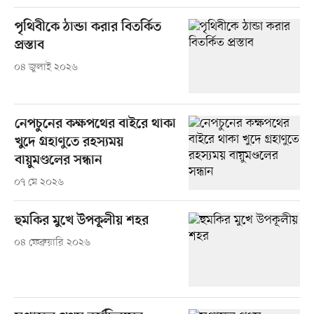
পৃথিবীকে ঠান্ডা করার বিতর্কিত
প্রস্তাব
০৪ জুলাই ২০২৬
নেপচুনের কক্ষপথের বাইরে থাকা
খুদে গ্রহাণুতে রহস্যময়
বায়ুমণ্ডলের সন্ধান
০৭ মে ২০২৬
হুমকির মুখে উপকূলীয় শহর
০৪ ফেব্রুয়ারি ২০২৬