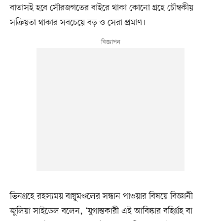
বাতাসই হবে সৌরজগতের বাইরে থাকা কোনো গ্রহে চৌম্বকীয়
সক্রিয়তা থাকার সবচেয়ে বড় ও সেরা প্রমাণ।
ভিনগ্রহে রহস্যময় বায়ুমণ্ডলের সন্ধান পাওয়ার বিষয়ে বিজ্ঞানী
জুলিয়া সাইডেল বলেন, ‘যুগান্তকারী এই আবিষ্কার বহির্গ্রহ বা