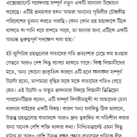
এক্সোপ্ল্যানেট গবেষণায় সম্পূর্ণ নতুন একটি জানালা উন্মোচন
করেছে। এটিই প্রথমবার যখন আমরা অন্যান্য পৃথিবীর চৌম্বকীয়
পরিবেশের তুলনা করতে পারছি। কোন কোন গ্রহ মহাকাশে টিকে
থাকতে বা পানি ধরে রাখতে পারে, তা জানার জন্য এটিকে একটি
অত্যন্ত গুরুত্বপূর্ণ পদক্ষেপ বলা যায়।’
হট জুপিটার গ্রহগুলোর বাতাসের গতি প্রত্যাশার চেয়ে কম হওয়ার
পেছনে আরও বেশ কিছু ব্যাখ্যা থাকতে পারে। কিন্তু বিজ্ঞানীদের
মতে, অন্য কোনো প্রাকৃতিক কারণে এটি হলে ফলাফল সম্পূর্ণ
উল্টো হতো, তাপমাত্রা বৃদ্ধির সঙ্গে সঙ্গে বাতাসের গতিও বেড়ে
যেত। এই উল্টো ও অদ্ভুত প্রবণতার বিষয়ে বিজ্ঞানী ভিভিয়েন
পারমেনটিয়ার বলেন, এটি সম্পূর্ণ বিপরীতমুখী বা আমাদের চেনা
ধারণার বাইরের একটি বিষয়। কারণ অন্য সবকিছু ঠিক থাকলে,
উত্তপ্ত গ্রহগুলোয় বাতাসকে আরও দ্রুত ত্বরান্বিত বা গতিশীল করার
জন্য অনেক বেশি শক্তি থাকার কথা। নিশ্চিতভাবেই এমন কিছু
ঘটছে যা আরও বেশি উত্তপ্ত বস্তুর ক্ষেত্রে বাতাসের গতিকে ধীর