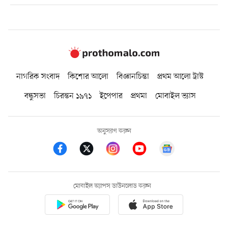
নাগরিক সংবাদ
কিশোর আলো
বিজ্ঞানচিন্তা
প্রথম আলো ট্রাস্ট
বন্ধুসভা
চিরন্তন ১৯৭১
ইপেপার
প্রথমা
মোবাইল ভ্যাস
অনুসরণ করুন
মোবাইল অ্যাপস ডাউনলোড করুন