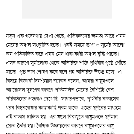
নতুন এক গবেষণায় দেখা গেছে, প্রতিফলনের ক্ষমতা আছে এমন
মেঘের অঞ্চল সংকুচিত হচ্ছে। একই সময়ে ভাঙা ও সূর্যের আলো
কম প্রতিফলিত করে এমন মেঘ ধারণকারী অঞ্চল বৃদ্ধি পাচ্ছে।
এসব কারণে সূর্যালোক থেকে অতিরিক্ত শক্তি পৃথিবীর পৃষ্ঠে পৌঁছে
যাচ্ছে। পৃষ্ঠ তাপ শোষণ করে বলে গ্রহ অতিরিক্ত উত্তপ্ত হচ্ছে। এ
বিষয়ে বিজ্ঞানী ক্রিশ্চিয়ান জ্যাকব বলেন, আমরা বায়ুমণ্ডলে
অ্যারোসল দূষণের কারণে প্রতিফলিত মেঘের বৈশিষ্ট্যে বেশ
পরিবর্তনের প্রভাবও দেখেছি। সাধারণভাবে, পৃথিবীর বাতাসের
ধরন বিষুবরেখার কাছাকাছি গরম থাকে। গ্রহের ঘূর্ণনের মাধ্যমে
এই বাতাস চালিত হয়। এর ফলে বিশ্বজুড়ে বায়ুমণ্ডলে ঘূর্ণমান
স্রোত তৈরি হয়। বৈশ্বিক উষ্ণায়নের কারণে বায়ুমণ্ডলের বায়ু