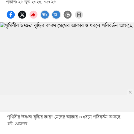
প্রকাশ: ২৬ জুন ২০২৫, ০৫: ২৬
পৃথিবীর উষ্ণতা বৃদ্ধির কারণ মেঘের আকার ও ধরনে পরিবর্তন আসছে
ছবি: পেক্সেলস