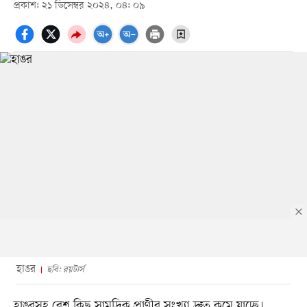
প্রকাশ: ২১ ডিসেম্বর ২০২৪, ০৪: ০৯
হাঙর
ছবি: রয়টার্স
হাঙরসহ বেশ কিছু সামুদ্রিক প্রাণীর সংখ্যা দ্রুত কমে যাচ্ছে।