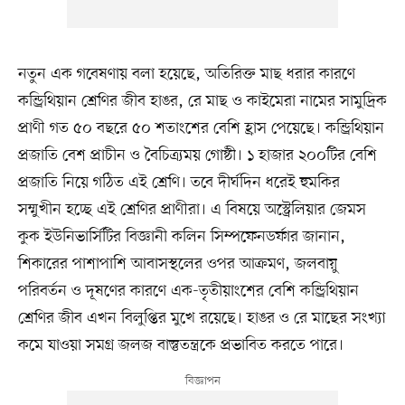
নতুন এক গবেষণায় বলা হয়েছে, অতিরিক্ত মাছ ধরার কারণে
কন্ড্রিথিয়ান শ্রেণির জীব হাঙর, রে মাছ ও কাইমেরা নামের সামুদ্রিক
প্রাণী গত ৫০ বছরে ৫০ শতাংশের বেশি হ্রাস পেয়েছে। কন্ড্রিথিয়ান
প্রজাতি বেশ প্রাচীন ও বৈচিত্র্যময় গোষ্ঠী। ১ হাজার ২০০টির বেশি
প্রজাতি নিয়ে গঠিত এই শ্রেণি। তবে দীর্ঘদিন ধরেই হুমকির
সম্মুখীন হচ্ছে এই শ্রেণির প্রাণীরা। এ বিষয়ে অস্ট্রেলিয়ার জেমস
কুক ইউনিভার্সিটির বিজ্ঞানী কলিন সিম্পফেনডর্ফার জানান,
শিকারের পাশাপাশি আবাসস্থলের ওপর আক্রমণ, জলবায়ু
পরিবর্তন ও দূষণের কারণে এক-তৃতীয়াংশের বেশি কন্ড্রিথিয়ান
শ্রেণির জীব এখন বিলুপ্তির মুখে রয়েছে। হাঙর ও রে মাছের সংখ্যা
কমে যাওয়া সমগ্র জলজ বাস্তুতন্ত্রকে প্রভাবিত করতে পারে।