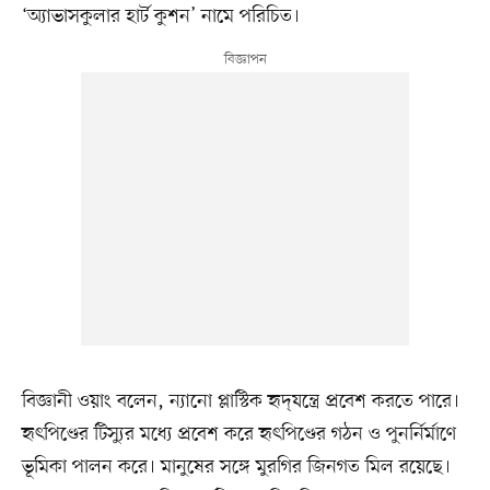
‘অ্যাভাসকুলার হার্ট কুশন’ নামে পরিচিত।
বিজ্ঞানী ওয়াং বলেন, ন্যানো প্লাস্টিক হৃদ্‌যন্ত্রে প্রবেশ করতে পারে।
হৃৎপিণ্ডের টিস্যুর মধ্যে প্রবেশ করে হৃৎপিণ্ডের গঠন ও পুনর্নির্মাণে
ভূমিকা পালন করে। মানুষের সঙ্গে মুরগির জিনগত মিল রয়েছে।