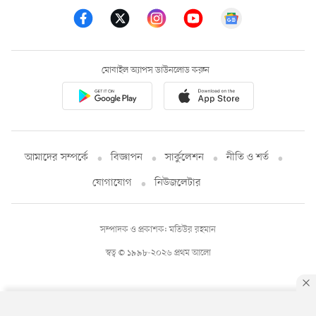
মোবাইল অ্যাপস ডাউনলোড করুন
আমাদের সম্পর্কে
বিজ্ঞাপন
সার্কুলেশন
নীতি ও শর্ত
যোগাযোগ
নিউজলেটার
সম্পাদক ও প্রকাশক: মতিউর রহমান
স্বত্ব © ১৯৯৮-২০২৬ প্রথম আলো