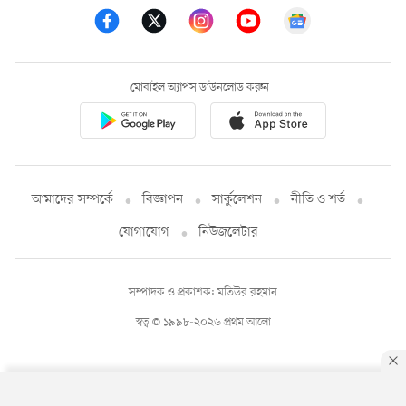
মোবাইল অ্যাপস ডাউনলোড করুন
আমাদের সম্পর্কে
বিজ্ঞাপন
সার্কুলেশন
নীতি ও শর্ত
যোগাযোগ
নিউজলেটার
সম্পাদক ও প্রকাশক: মতিউর রহমান
স্বত্ব © ১৯৯৮-২০২৬ প্রথম আলো