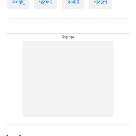
জলবায়ু
গবেষণা
বিজ্ঞানী
পরিবেশ