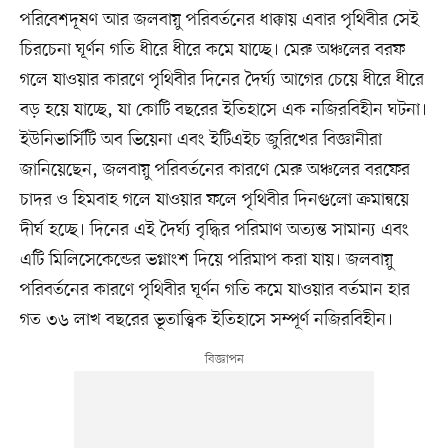
পরিবেশদূষণ আর জলবায়ু পরিবর্তনের ধাক্কায় এবার পৃথিবীর সেই
চিরচেনা ঘূর্ণন গতি ধীরে ধীরে কমে যাচ্ছে। মেরু অঞ্চলের বরফ
গলে যাওয়ার কারণে পৃথিবীর দিনের দৈর্ঘ্য আগের চেয়ে ধীরে ধীরে
বড় হয়ে যাচ্ছে, যা কোটি বছরের ইতিহাসে এক নজিরবিহীন ঘটনা।
ইউনিভার্সিটি অব ভিয়েনা এবং ইটিএইচ জুরিখের বিজ্ঞানীরা
জানিয়েছেন, জলবায়ু পরিবর্তনের কারণে মেরু অঞ্চলের বরফের
চাদর ও হিমবাহ গলে যাওয়ার ফলে পৃথিবীর দিনগুলো ক্রমান্বয়ে
দীর্ঘ হচ্ছে। দিনের এই দৈর্ঘ্য বৃদ্ধির পরিমাণ অত্যন্ত সামান্য এবং
এটি মিলিসেকেন্ডের ভগ্নাংশ দিয়ে পরিমাপ করা যায়। জলবায়ু
পরিবর্তনের কারণে পৃথিবীর ঘূর্ণন গতি কমে যাওয়ার বর্তমান হার
গত ৩৬ লাখ বছরের ভূতাত্ত্বিক ইতিহাসে সম্পূর্ণ নজিরবিহীন।