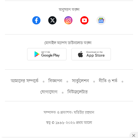
অনুসরণ করুন
মোবাইল অ্যাপস ডাউনলোড করুন
আমাদের সম্পর্কে
বিজ্ঞাপন
সার্কুলেশন
নীতি ও শর্ত
যোগাযোগ
নিউজলেটার
সম্পাদক ও প্রকাশক: মতিউর রহমান
স্বত্ব © ১৯৯৮-২০২৬ প্রথম আলো