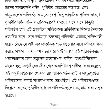
বিজ্ঞানীরা প্রাচীন ভূতাত্ত্বিক রেকর্ড পরীক্ষা করে জানিয়েছেন,
চাঁদের মাধ্যাকর্ষণ শক্তি, পৃথিবীর ভেতরের নড়াচড়া এবং
বায়ুমণ্ডলের পরিবর্তনের মতো বেশ কিছু প্রাকৃতিক শক্তির কারণে
পৃথিবীর ঘূর্ণন গতি স্বাভাবিকভাবেই সময়ের সঙ্গে সঙ্গে কিছুটা
পরিবর্তন হয়। এই প্রাকৃতিক শক্তিগুলো প্রতিনিয়ত দিনের দৈর্ঘ্যকে
প্রভাবিত করে। তবে বর্তমানে জলবায়ু পরিবর্তন এতটাই শক্তিশালী
হয়ে উঠেছে যে এটি সব প্রাকৃতিক প্রভাবগুলোর সঙ্গে প্রতিযোগিতা
করতে সক্ষম। লাখ লাখ বছর ধরে ঘটে যাওয়া এই পরিবর্তনগুলো
পর্যালোচনার জন্য সমুদ্রের তলদেশের বেন্থিক ফোরামিনিফেরা
নামের ক্ষুদ্র অণুজীবের জীবাশ্মের অবশিষ্টাংশ পরীক্ষা করা হয়েছে।
এই অণুজীবগুলোর খোসার রাসায়নিক গঠন প্রাচীন সমুদ্রপৃষ্ঠের
পরিবর্তনের রেকর্ড সংরক্ষণ করে রেখেছিল। এই পরিবর্তনগুলো
বিশ্লেষণ করেই পৃথিবীর ঘূর্ণনের পরিবর্তনগুলো অনুমান করা সম্ভব
হয়েছে।