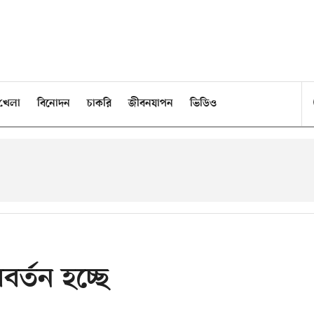
খেলা
বিনোদন
চাকরি
জীবনযাপন
ভিডিও
র্তন হচ্ছে