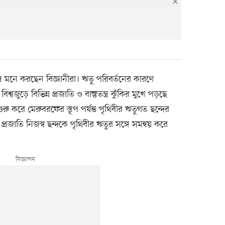
লে মনে করছেন বিজ্ঞানীরা। ঋতু পরিবর্তনের কারণে
শ্বজুড়ে বিভিন্ন প্রজাতি ও বাস্তুতন্ত্র ঝুঁকির মুখে পড়ছে
রু করে মেরুবরফের স্তূপ পর্যন্ত পৃথিবীর ঋতুগত ছন্দের
রজাতি নিজস্ব ছন্দকে পৃথিবীর ঋতুর সঙ্গে সমন্বয় করে