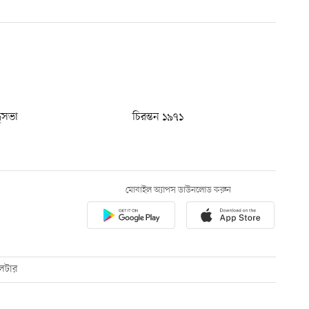
ধুসভা
চিরন্তন ১৯৭১
মোবাইল অ্যাপস ডাউনলোড করুন
েটার