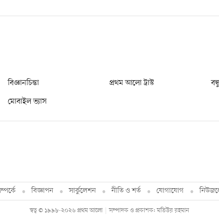
বিজ্ঞানচিন্তা
প্রথম আলো ট্রাস্ট
বন্
মোবাইল ভ্যাস
্পর্কে
বিজ্ঞাপন
সার্কুলেশন
নীতি ও শর্ত
যোগাযোগ
নিউজল
স্বত্ব © ১৯৯৮-২০২৬ প্রথম আলো
সম্পাদক ও প্রকাশক: মতিউর রহমান