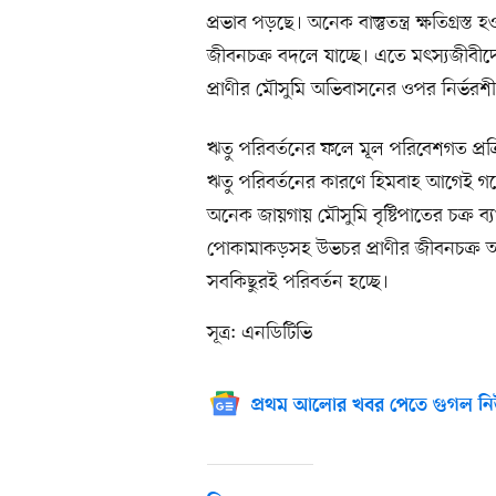
প্রভাব পড়ছে। অনেক বাস্তুতন্ত্র ক্ষতিগ্রস
জীবনচক্র বদলে যাচ্ছে। এতে মৎস্যজীবীদের
প্রাণীর মৌসুমি অভিবাসনের ওপর নির্ভরশীল
ঋতু পরিবর্তনের ফলে মূল পরিবেশগত প্রক্
ঋতু পরিবর্তনের কারণে হিমবাহ আগেই গলে 
অনেক জায়গায় মৌসুমি বৃষ্টিপাতের চক্র ব্য
পোকামাকড়সহ উভচর প্রাণীর জীবনচক্র আর ব
সবকিছুরই পরিবর্তন হচ্ছে।
সূত্র: এনডিটিভি
প্রথম আলোর খবর পেতে গুগল নি