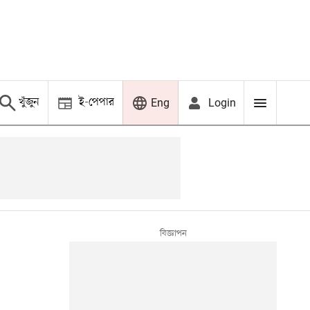
খুঁজুন
ই-পেপার
Login
Eng