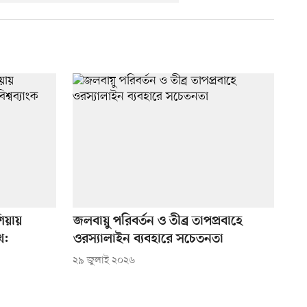
শিয়ায়
জলবায়ু পরিবর্তন ও তীব্র তাপপ্রবাহে
খে:
ওরস্যালাইন ব্যবহারে সচেতনতা
২৯ জুলাই ২০২৬