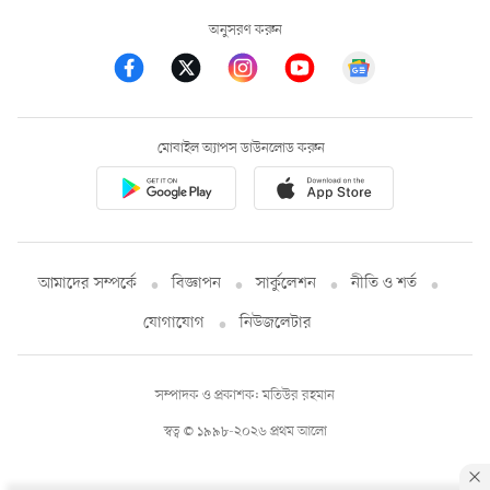
অনুসরণ করুন
মোবাইল অ্যাপস ডাউনলোড করুন
আমাদের সম্পর্কে
বিজ্ঞাপন
সার্কুলেশন
নীতি ও শর্ত
যোগাযোগ
নিউজলেটার
সম্পাদক ও প্রকাশক: মতিউর রহমান
স্বত্ব © ১৯৯৮-২০২৬ প্রথম আলো