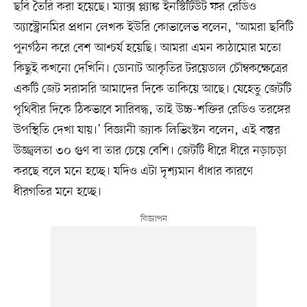
ছবি তৈরি করা হয়েছে। ম্যাক্স প্ল্যাঙ্ক ইনস্টিটিউট ফর রেডিও
অ্যাস্ট্রোনমির প্রধান লেখক ইউরি কোভালেভ বলেন, ‘আমরা ছবিটি
পুনর্গঠন করে বেশ আশ্চর্য হয়েছি। আমরা এমন কাঠামোর মতো
কিছুই কখনো দেখিনি। ডোনাট আকৃতির টরয়েডাল চৌম্বকক্ষেত্রের
একটি জেট সরাসরি আমাদের দিকে তাকিয়ে আছে। যেহেতু জেটটি
পৃথিবীর দিকে ঠিকভাবে সারিবদ্ধ, তাই উচ্চ-শক্তির রেডিও তরঙ্গের
উপস্থিতি দেখা যায়।’ বিজ্ঞানী জ্যাক লিভিংস্টন বলেন, এই বস্তুর
উজ্জ্বলতা ৩০ গুণ বা তার চেয়ে বেশি। জেটটি ধীরে ধীরে নড়াচড়া
করছে বলে মনে হচ্ছে। যদিও এটা দৃশ্যমান ধাঁধার কারণে
ধীরগতির মনে হচ্ছে।