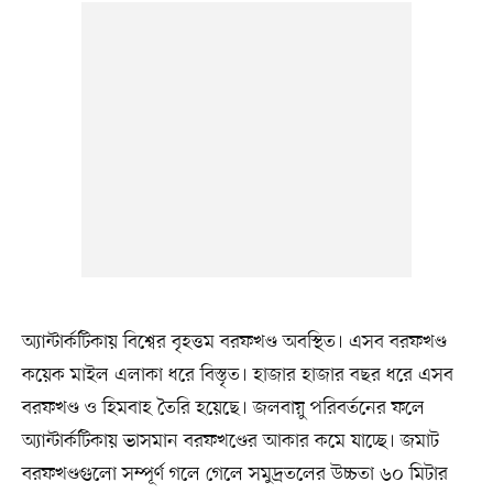
অ্যান্টার্কটিকায় বিশ্বের বৃহত্তম বরফখণ্ড অবস্থিত। এসব বরফখণ্ড
কয়েক মাইল এলাকা ধরে বিস্তৃত। হাজার হাজার বছর ধরে এসব
বরফখণ্ড ও হিমবাহ তৈরি হয়েছে। জলবায়ু পরিবর্তনের ফলে
অ্যান্টার্কটিকায় ভাসমান বরফখণ্ডের আকার কমে যাচ্ছে। জমাট
বরফখণ্ডগুলো সম্পূর্ণ গলে গেলে সমুদ্রতলের উচ্চতা ৬০ মিটার