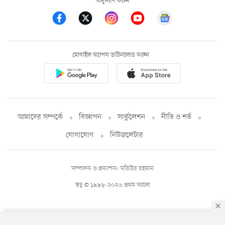
অনুসরণ করুন
মোবাইল অ্যাপস ডাউনলোড করুন
আমাদের সম্পর্কে
বিজ্ঞাপন
সার্কুলেশন
নীতি ও শর্ত
যোগাযোগ
নিউজলেটার
সম্পাদক ও প্রকাশক: মতিউর রহমান
স্বত্ব © ১৯৯৮-২০২৬ প্রথম আলো