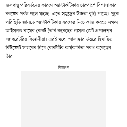
জলবায়ু পরিবর্তনের কারণে অ্যান্টার্কটিকার চারপাশে বিশালাকার
বরফের পর্বত গলে যাচ্ছে। এতে সমুদ্রের উচ্চতা বৃদ্ধি পাচ্ছে। পুরো
পরিস্থিতি জানতে অ্যান্টার্কটিকার বরফের নিচে কাজ করতে সক্ষম
আইসনড নামের রোবট তৈরি করেছেন নাসার জেট প্রপালশন
ল্যাবরেটরির বিজ্ঞানীরা। এরই মধ্যে আলাস্কার উত্তরে হিমায়িত
বিউফোর্ট সাগরের নিচে রোবটটির কার্যকারিতা পরখ করেছেন
তাঁরা।