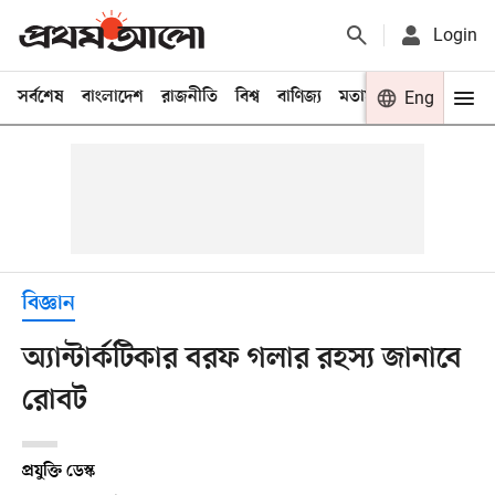
Login
সর্বশেষ
বাংলাদেশ
রাজনীতি
বিশ্ব
বাণিজ্য
মতামত
খেলা
Eng
বিনো
বিজ্ঞান
অ্যান্টার্কটিকার বরফ গলার রহস্য জানাবে
রোবট
প্রযুক্তি ডেস্ক