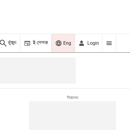
খুঁজুন
ই-পেপার
Login
Eng