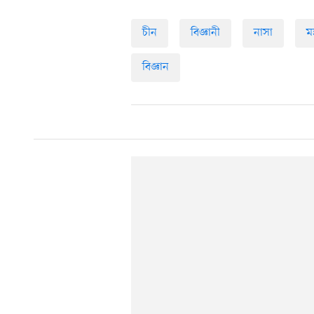
চীন
বিজ্ঞানী
নাসা
ম
বিজ্ঞান