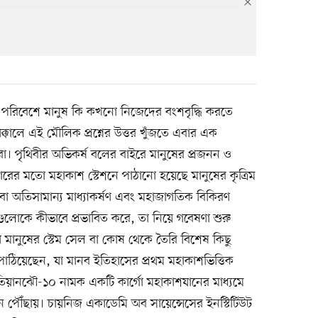
ূল পরিবেশে মানুষ কি কখনো নিজেদের বংশবৃদ্ধি করতে
রাক্কালে এই মৌলিক প্রশ্নের উত্তর খুঁজতে এবার এক
নীরা। পৃথিবীর অভিকর্ষ বলের বাইরে মানুষের প্রজনন ও
বারের মতো মহাকাশ স্টেশনে পাঠানো হয়েছে মানুষের কৃত্রিম
িটি বা অতিসামান্য মাধ্যাকর্ষণ এবং মহাজাগতিক বিকিরণ
গুলোকে কীভাবে প্রভাবিত করে, তা নিয়ে গবেষণা শুরু
া মানুষের স্টেম সেল বা কোষ থেকে তৈরি বিশেষ কিছু
পাঠিয়েছেন, যা মানব ইতিহাসের প্রথম মহাকাশভিত্তিক
লো তিয়ানঝৌ-১০ নামক একটি কার্গো মহাকাশযানের মাধ্যমে
নে পৌঁছায়। চায়নিজ একাডেমি অব সায়েন্সেসের ইনস্টিটিউট