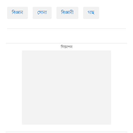
বিজ্ঞান
সোনা
বিজ্ঞানী
গাছ