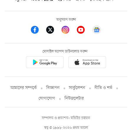
অনুসরণ করুন
মোবাইল অ্যাপস ডাউনলোড করুন
আমাদের সম্পর্কে
বিজ্ঞাপন
সার্কুলেশন
নীতি ও শর্ত
যোগাযোগ
নিউজলেটার
সম্পাদক ও প্রকাশক: মতিউর রহমান
স্বত্ব © ১৯৯৮-২০২৬ প্রথম আলো