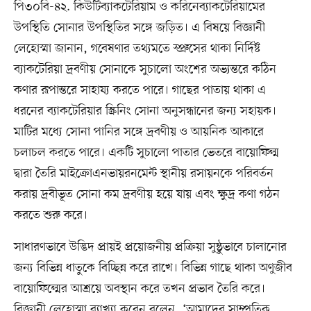
পি৩০বি-৪২. কিউটিব্যাকটেরিয়াম ও করিনেব্যাকটেরিয়ামের
উপস্থিতি সোনার উপস্থিতির সঙ্গে জড়িত। এ বিষয়ে বিজ্ঞানী
লেহোস্মা জানান, গবেষণার তথ্যমতে স্প্রুসের থাকা নির্দিষ্ট
ব্যাকটেরিয়া দ্রবণীয় সোনাকে সুচালো অংশের অভ্যন্তরে কঠিন
কণার রূপান্তরে সাহায্য করতে পারে। গাছের পাতায় থাকা এ
ধরনের ব্যাকটেরিয়ার স্ক্রিনিং সোনা অনুসন্ধানের জন্য সহায়ক।
মাটির মধ্যে সোনা পানির সঙ্গে দ্রবণীয় ও আয়নিক আকারে
চলাচল করতে পারে। একটি সুচালো পাতার ভেতরে বায়োফিল্ম
দ্বারা তৈরি মাইক্রোএনভায়রনমেন্ট স্থানীয় রসায়নকে পরিবর্তন
করায় দ্রবীভূত সোনা কম দ্রবণীয় হয়ে যায় এবং ক্ষুদ্র কণা গঠন
করতে শুরু করে।
সাধারণভাবে উদ্ভিদ প্রায়ই প্রয়োজনীয় প্রক্রিয়া সুষ্ঠুভাবে চালানোর
জন্য বিভিন্ন ধাতুকে বিচ্ছিন্ন করে রাখে। বিভিন্ন গাছে থাকা অণুজীব
বায়োফিল্মের আশ্রয়ে অবস্থান করে তখন প্রভাব তৈরি করে।
বিজ্ঞানী লেহোস্মা ব্যাখ্যা করেন বলেন, ‘আমাদের সাম্প্রতিক