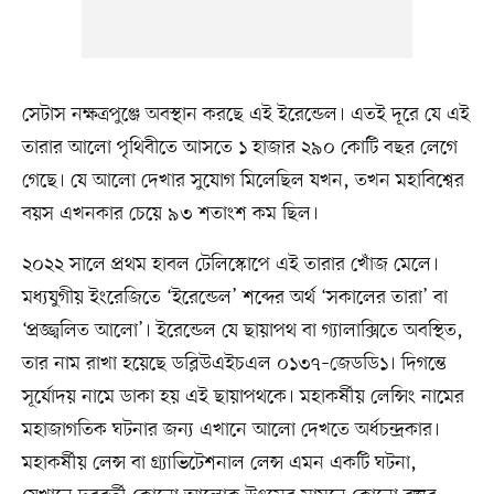
সেটাস নক্ষত্রপুঞ্জে অবস্থান করছে এই ইরেন্ডেল। এতই দূরে যে এই
তারার আলো পৃথিবীতে আসতে ১ হাজার ২৯০ কোটি বছর লেগে
গেছে। যে আলো দেখার সুযোগ মিলেছিল যখন, তখন মহাবিশ্বের
বয়স এখনকার চেয়ে ৯৩ শতাংশ কম ছিল।
২০২২ সালে প্রথম হাবল টেলিস্কোপে এই তারার খোঁজ মেলে।
মধ্যযুগীয় ইংরেজিতে ‘ইরেন্ডেল’ শব্দের অর্থ ‘সকালের তারা’ বা
‘প্রজ্জ্বলিত আলো’। ইরেন্ডেল যে ছায়াপথ বা গ্যালাক্সিতে অবস্থিত,
তার নাম রাখা হয়েছে ডব্লিউএইচএল ০১৩৭–জেডডি১। দিগন্তে
সূর্যোদয় নামে ডাকা হয় এই ছায়াপথকে। মহাকর্ষীয় লেন্সিং নামের
মহাজাগতিক ঘটনার জন্য এখানে আলো দেখতে অর্ধচন্দ্রকার।
মহাকর্ষীয় লেন্স বা গ্র্যাভিটেশনাল লেন্স এমন একটি ঘটনা,