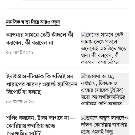
মানসিক স্বাস্থ্য নিয়ে আরও পড়ুন
আপনার সামনে কেউ কাঁদলে কী
করবেন, কী করবেন না
০৬ আগস্ট ২০২৬
ইনস্টাগ্রাম–টিকটক কি সত্যিই মন
খারাপের কারণ? ওয়ার্ল্ড হ্যাপিনেস
রিপোর্ট যা বলছে
০৩ আগস্ট ২০২৬
শপিং করবেন, টাকা লাগবে না—
কোরিয়ায় জনপ্রিয় হচ্ছে
‘ডোপামিন সাইট’