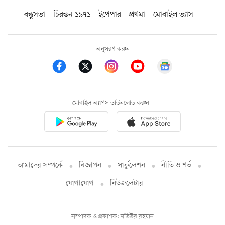
বন্ধুসভা
চিরন্তন ১৯৭১
ইপেপার
প্রথমা
মোবাইল ভ্যাস
অনুসরণ করুন
মোবাইল অ্যাপস ডাউনলোড করুন
আমাদের সম্পর্কে
বিজ্ঞাপন
সার্কুলেশন
নীতি ও শর্ত
যোগাযোগ
নিউজলেটার
সম্পাদক ও প্রকাশক: মতিউর রহমান