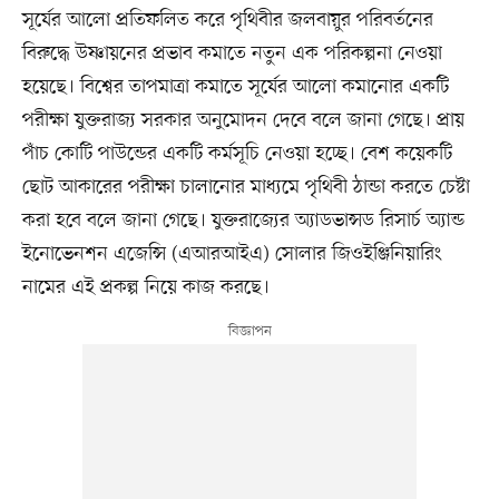
সূর্যের আলো প্রতিফলিত করে পৃথিবীর জলবায়ুর পরিবর্তনের
বিরুদ্ধে উষ্ণায়নের প্রভাব কমাতে নতুন এক পরিকল্পনা নেওয়া
হয়েছে। বিশ্বের তাপমাত্রা কমাতে সূর্যের আলো কমানোর একটি
পরীক্ষা যুক্তরাজ্য সরকার অনুমোদন দেবে বলে জানা গেছে। প্রায়
পাঁচ কোটি পাউন্ডের একটি কর্মসূচি নেওয়া হচ্ছে। বেশ কয়েকটি
ছোট আকারের পরীক্ষা চালানোর মাধ্যমে পৃথিবী ঠান্ডা করতে চেষ্টা
করা হবে বলে জানা গেছে। যুক্তরাজ্যের অ্যাডভান্সড রিসার্চ অ্যান্ড
ইনোভেনশন এজেন্সি (এআরআইএ) সোলার জিওইঞ্জিনিয়ারিং
নামের এই প্রকল্প নিয়ে কাজ করছে।