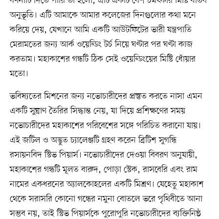
বর্ণনাটি দিতে পারি তা হলো, এটি একটি বেশ চমৎকার মিষ্টি ধাতব
অনুভূতি। এটি আমাকে আমার কলেজের দিনগুলোর কথা মনে
করিয়ে দেয়, যেখানে আমি একটি আউটফিটের ভারী যন্ত্রপাতি
মেরামতের জন্য আর্ক ওয়েল্ডিং টর্চ নিয়ে ঘণ্টার পর ঘণ্টা কাজ
করতাম। মহাকাশের গন্ধটি ঠিক সেই ওয়েল্ডিংয়ের মিষ্টি ধোঁয়ার
মতো।
ভবিষ্যতের মিশনের জন্য নভোচারীদের প্রস্তুত করতে নাসা এমন
একটি সুঘ্রাণ তৈরির সিদ্ধান্ত নেয়, যা দিয়ে প্রশিক্ষণের সময়
নভোচারীদের মহাকাশের পরিবেশের সঙ্গে পরিচিত করানো যায়।
এই জটিল ও অদ্ভুত চ্যালেঞ্জটি গ্রহণ করেন ব্রিটিশ সুগন্ধি
রসায়নবিদ স্টিভ পিয়ার্স। নভোচারীদের দেওয়া বিবরণ অনুযায়ী,
মহাকাশের গন্ধটি মূলত বারুদ, পোড়া স্টেক, রাসবেরি এবং রাম
নামের একধরনের অ্যালকোহলের একটি মিশ্রণ। যেহেতু মহাকাশ
থেকে সরাসরি কোনো গন্ধের নমুনা বোতলে ভরে পৃথিবীতে আনা
সম্ভব নয়, তাই স্টিভ পিয়ার্সকে পুরোপুরি নভোচারীদের ব্যক্তিনিষ্ঠ