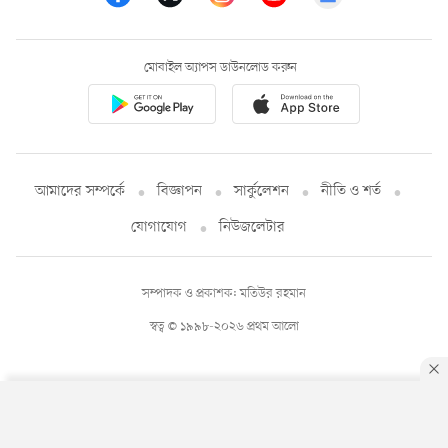
মোবাইল অ্যাপস ডাউনলোড করুন
আমাদের সম্পর্কে
বিজ্ঞাপন
সার্কুলেশন
নীতি ও শর্ত
যোগাযোগ
নিউজলেটার
সম্পাদক ও প্রকাশক: মতিউর রহমান
স্বত্ব © ১৯৯৮-২০২৬ প্রথম আলো
By using this site, you agree to our
Privacy Policy
.
OK