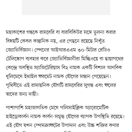
মহাকাশের গন্ধকে রাসবেরি বা বারবিকিউর সঙ্গে তুলনা করার
বিষয়টি কেবল কাল্পনিক নয়, এর পেছনে রয়েছে নিখুঁত
জ্যোতির্বিজ্ঞান। স্পেনের আইআরএএম ৩০-মিটার রেডিও
টেলিস্কোপ ব্যবহার করে জ্যোতির্বিজ্ঞানীরা মিল্কিওয়ে বা ছায়াপথের
কেন্দ্রে অবস্থিত স্যাজিটেরিয়াস বি২ নামক একটি বিশাল আণবিক
ধূলিমেঘে ইথাইল ফরমেট নামক যৌগের সন্ধান পেয়েছেন।
পৃথিবীতে এই রাসায়নিক যৌগটি রাসবেরির সুগন্ধ এবং ফলের
স্বাদের জন্য দায়ী।
পাশাপাশি মহাজাগতিক মেঘে পলিসাইক্লিক অ্যারোমেটিক
হাইড্রোকার্বন নামক কার্বন-সমৃদ্ধ যৌগের ব্যাপক উপস্থিতি রয়েছে।
এই যৌগ যখন স্পেসক্রাফটের উপাদান এবং উচ্চ শক্তির কণার