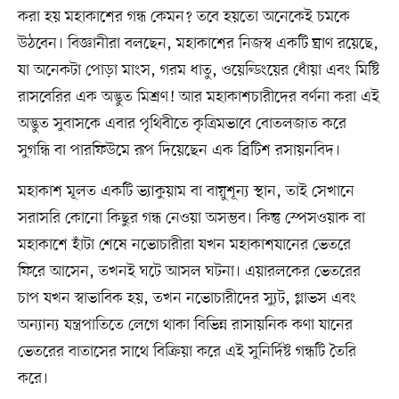
করা হয় মহাকাশের গন্ধ কেমন? তবে হয়তো অনেকেই চমকে
উঠবেন। বিজ্ঞানীরা বলছেন, মহাকাশের নিজস্ব একটি ঘ্রাণ রয়েছে,
যা অনেকটা পোড়া মাংস, গরম ধাতু, ওয়েল্ডিংয়ের ধোঁয়া এবং মিষ্টি
রাসবেরির এক অদ্ভুত মিশ্রণ! আর মহাকাশচারীদের বর্ণনা করা এই
অদ্ভুত সুবাসকে এবার পৃথিবীতে কৃত্রিমভাবে বোতলজাত করে
সুগন্ধি বা পারফিউমে রূপ দিয়েছেন এক ব্রিটিশ রসায়নবিদ।
মহাকাশ মূলত একটি ভ্যাকুয়াম বা বায়ুশূন্য স্থান, তাই সেখানে
সরাসরি কোনো কিছুর গন্ধ নেওয়া অসম্ভব। কিন্তু স্পেসওয়াক বা
মহাকাশে হাঁটা শেষে নভোচারীরা যখন মহাকাশযানের ভেতরে
ফিরে আসেন, তখনই ঘটে আসল ঘটনা। এয়ারলকের ভেতরের
চাপ যখন স্বাভাবিক হয়, তখন নভোচারীদের স্যুট, গ্লাভস এবং
অন্যান্য যন্ত্রপাতিতে লেগে থাকা বিভিন্ন রাসায়নিক কণা যানের
ভেতরের বাতাসের সাথে বিক্রিয়া করে এই সুনির্দিষ্ট গন্ধটি তৈরি
করে।