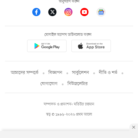
অনুসরণ করুন
মোবাইল অ্যাপস ডাউনলোড করুন
আমাদের সম্পর্কে
বিজ্ঞাপন
সার্কুলেশন
নীতি ও শর্ত
যোগাযোগ
নিউজলেটার
সম্পাদক ও প্রকাশক: মতিউর রহমান
স্বত্ব © ১৯৯৮-২০২৬ প্রথম আলো