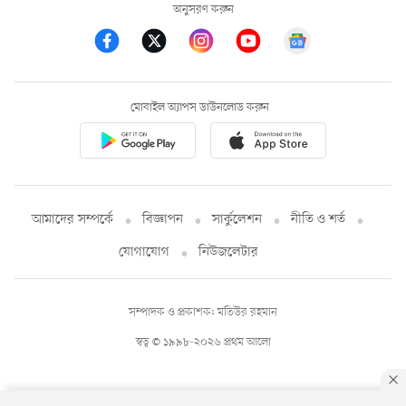
অনুসরণ করুন
মোবাইল অ্যাপস ডাউনলোড করুন
আমাদের সম্পর্কে
বিজ্ঞাপন
সার্কুলেশন
নীতি ও শর্ত
যোগাযোগ
নিউজলেটার
সম্পাদক ও প্রকাশক: মতিউর রহমান
স্বত্ব © ১৯৯৮-২০২৬ প্রথম আলো