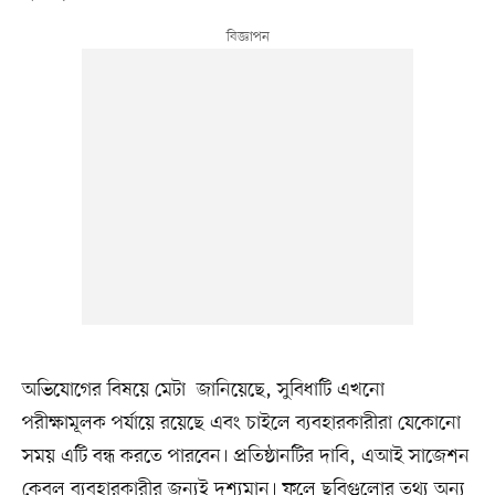
অভিযোগের বিষয়ে মেটা জানিয়েছে, সুবিধাটি এখনো
পরীক্ষামূলক পর্যায়ে রয়েছে এবং চাইলে ব্যবহারকারীরা যেকোনো
সময় এটি বন্ধ করতে পারবেন। প্রতিষ্ঠানটির দাবি, এআই সাজেশন
কেবল ব্যবহারকারীর জন্যই দৃশ্যমান। ফলে ছবিগুলোর তথ্য অন্য