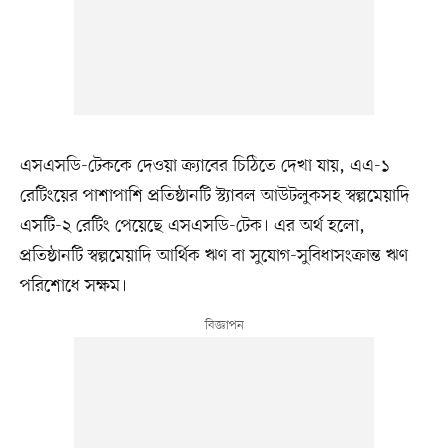
এসএসডি-টেককে দেওয়া ক্র্যাবের চিঠিতে দেখা যায়, এএ-১
রেটিংয়ের পাশাপাশি প্রতিষ্ঠানটি স্ট্যাবল আউটলুকসহ স্বল্পমেয়াদি
এসটি-২ রেটিং পেয়েছে এসএসডি-টেক। এর অর্থ হলো,
প্রতিষ্ঠানটি স্বল্পমেয়াদি আর্থিক ঋণ বা সুযোগ-সুবিধাসংক্রান্ত ঋণ
পরিশোধে সক্ষম।