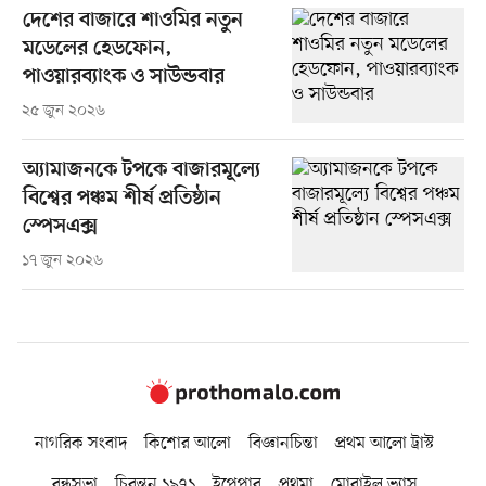
দেশের বাজারে শাওমির নতুন
মডেলের হেডফোন,
পাওয়ারব্যাংক ও সাউন্ডবার
২৫ জুন ২০২৬
অ্যামাজনকে টপকে বাজারমূল্যে
বিশ্বের পঞ্চম শীর্ষ প্রতিষ্ঠান
স্পেসএক্স
১৭ জুন ২০২৬
নাগরিক সংবাদ
কিশোর আলো
বিজ্ঞানচিন্তা
প্রথম আলো ট্রাস্ট
বন্ধুসভা
চিরন্তন ১৯৭১
ইপেপার
প্রথমা
মোবাইল ভ্যাস