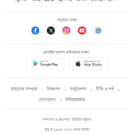
অনুসরণ করুন
মোবাইল অ্যাপস ডাউনলোড করুন
আমাদের সম্পর্কে
বিজ্ঞাপন
সার্কুলেশন
নীতি ও শর্ত
যোগাযোগ
নিউজলেটার
সম্পাদক ও প্রকাশক: মতিউর রহমান
স্বত্ব © ১৯৯৮-২০২৬ প্রথম আলো