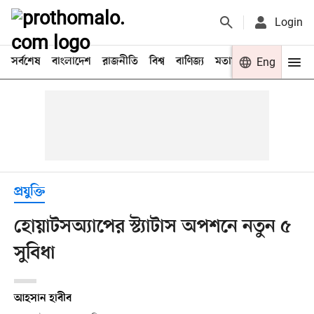
Login
সর্বশেষ
বাংলাদেশ
রাজনীতি
বিশ্ব
বাণিজ্য
মতামত
খেলা
Eng
বিনো
প্রযুক্তি
হোয়াটসঅ্যাপের স্ট্যাটাস অপশনে নতুন ৫
সুবিধা
আহসান হাবীব