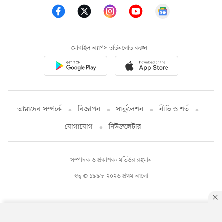
মোবাইল অ্যাপস ডাউনলোড করুন
আমাদের সম্পর্কে
বিজ্ঞাপন
সার্কুলেশন
নীতি ও শর্ত
যোগাযোগ
নিউজলেটার
সম্পাদক ও প্রকাশক: মতিউর রহমান
স্বত্ব © ১৯৯৮-২০২৬ প্রথম আলো