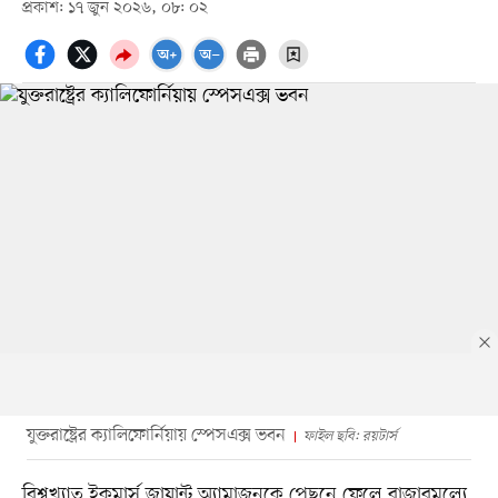
প্রকাশ: ১৭ জুন ২০২৬, ০৮: ০২
যুক্তরাষ্ট্রের ক্যালিফোর্নিয়ায় স্পেসএক্স ভবন
ফাইল ছবি: রয়টার্স
বিশ্বখ্যাত ইকমার্স জায়ান্ট অ্যামাজনকে পেছনে ফেলে বাজারমূল্যে