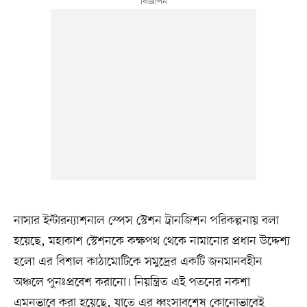
নাসার ইন্টারন্যাশনাল স্পেস স্টেশন ট্রানজিশন পরিকল্পনায় বলা
হয়েছে, মহাকাশ স্টেশনকে কক্ষপথ থেকে নামানোর প্রধান উদ্দেশ্য
হলো এর বিশাল কাঠামোটিকে সমুদ্রের একটি জনমানবহীন
অঞ্চলে পুনঃপ্রবেশ করানো। নিয়ন্ত্রিত এই পতনের নকশা
এমনভাবে করা হয়েছে, যাতে এর ধ্বংসাবশেষ কোনোভাবেই