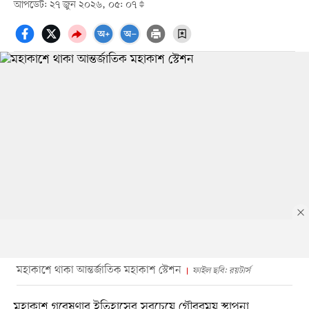
আপডেট: ২৭ জুন ২০২৬, ০৫: ০৭
মহাকাশে থাকা আন্তর্জাতিক মহাকাশ স্টেশন
ফাইল ছবি: রয়টার্স
মহাকাশ গবেষণার ইতিহাসের সবচেয়ে গৌরবময় স্থাপনা