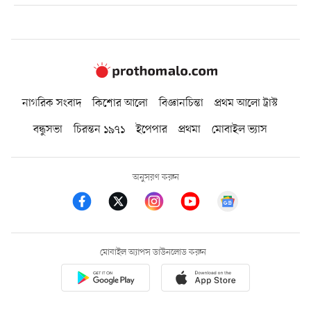
নাগরিক সংবাদ
কিশোর আলো
বিজ্ঞানচিন্তা
প্রথম আলো ট্রাস্ট
বন্ধুসভা
চিরন্তন ১৯৭১
ইপেপার
প্রথমা
মোবাইল ভ্যাস
অনুসরণ করুন
মোবাইল অ্যাপস ডাউনলোড করুন